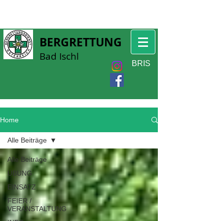
BERGRETTUNG
Bad Ischl
BRIS
Home
Alle Beiträge
Alle Beiträge
ÜBUNG
EINSATZ
FEIER /
VERANSTALTUNG