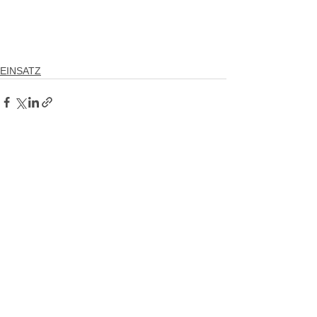
EINSATZ
Kommentare
Kommentar verfassen...
Bergrettung Bad Ischl
Grazer Straße 71B