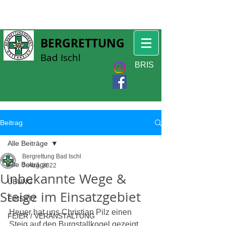
BERGRETTUNG
Bad Ischl
BRIS
Beitrag
Alle Beiträge
Bergrettung Bad Ischl
Alle Beiträge
7. Aug. 2022
Unbekannte Wege &
ÜBUNG
Steige im Einsatzgebiet
EINSATZ
Heuer hat uns Christian Pilz einen 
FEIER / VERANSTALTUNG
Steig auf den Burgstallkogel gezeigt, 