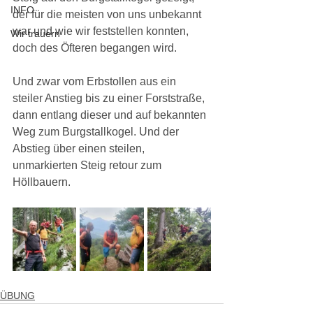
INFO
der für die meisten von uns unbekannt 
war und wie wir feststellen konnten, 
Wir trauern
doch des Öfteren begangen wird.
Und zwar vom Erbstollen aus ein 
steiler Anstieg bis zu einer Forststraße, 
dann entlang dieser und auf bekannten 
Weg zum Burgstallkogel. Und der 
Abstieg über einen steilen, 
unmarkierten Steig retour zum 
Höllbauern.
ÜBUNG