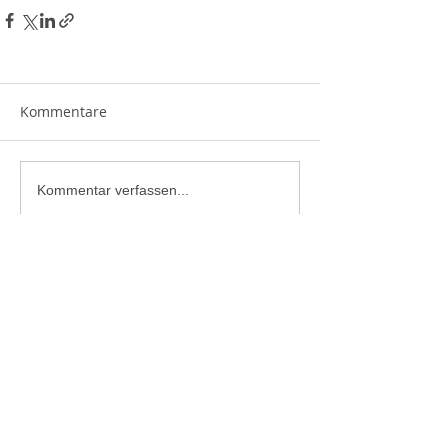
Kommentare
Kommentar verfassen...
Bergrettung Bad Ischl
Grazer Straße 71B
4820 Bad Ischl
Tel.:
+43 680 2304623
Mail:
bad.ischl@bergrettung-ooe.at