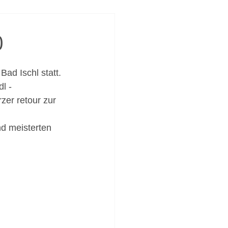
0
ad Ischl statt. 
l - 
zer retour zur 
nd meisterten 