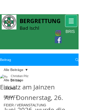
BERGRETTUNG
Bad Ischl
BRIS
Beitrag
Alle Beiträge
Christian Pilz
Alle Beiträge
27. Juni
Einsatz am Jainzen
ÜBUNG
Am Donnerstag, 26. 
EINSATZ
FEIER / VERANSTALTUNG
Juni 2026, wurde die 