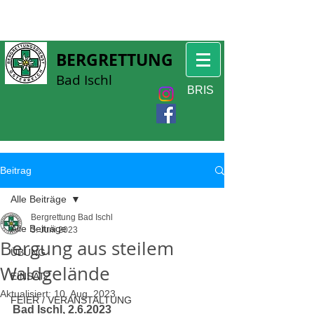
BERGRETTUNG
Bad Ischl
BRIS
Beitrag
Alle Beiträge
Bergrettung Bad Ischl
Alle Beiträge
3. Juni 2023
Bergung aus steilem
ÜBUNG
Waldgelände
EINSATZ
Aktualisiert:
10. Aug. 2023
FEIER / VERANSTALTUNG
Bad Ischl, 2.6.2023