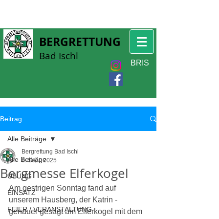
BERGRETTUNG
Bad Ischl
BRIS
Beitrag
Alle Beiträge
Bergrettung Bad Ischl
Alle Beiträge
8. Sept. 2025
Bergmesse Elferkogel
ÜBUNG
Am gestrigen Sonntag fand auf 
EINSATZ
unserem Hausberg, der Katrin - 
FEIER / VERANSTALTUNG
genauer gesagt am Elferkogel mit dem 