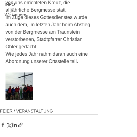
von uns errichteten Kreuz, die 
INFO
alljährliche Bergmesse statt.
Wir trauern
Im Zuge dieses Gottesdienstes wurde 
auch dem, im letzten Jahr beim Abstieg 
von der Bergmesse am Traunstein 
verstorbenen, Stadtpfarrer Christian 
Öhler gedacht.
Wie jedes Jahr nahm daran auch eine 
Abordnung unserer Ortsstelle teil.
FEIER / VERANSTALTUNG