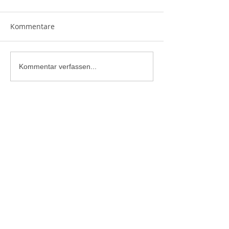
Kommentare
Kommentar verfassen...
Bergrettung Bad Ischl
Grazer Straße 71B
4820 Bad Ischl
Tel.:
+43 680 2304623
Mail:
bad.ischl@bergrettung-ooe.at
Versicherungs-