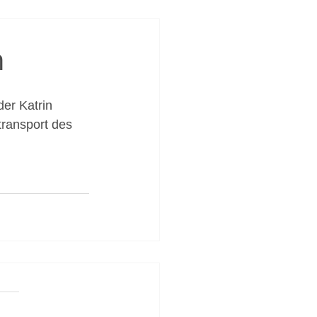
n
er Katrin 
transport des 