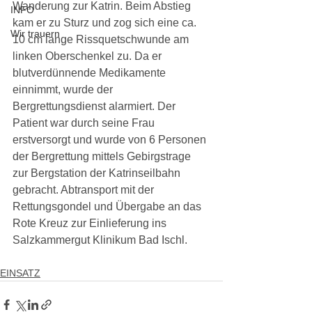
Wanderung zur Katrin. Beim Abstieg 
INFO
kam er zu Sturz und zog sich eine ca. 
Wir trauern
10 cm lange Rissquetschwunde am 
linken Oberschenkel zu. Da er 
blutverdünnende Medikamente 
einnimmt, wurde der 
Bergrettungsdienst alarmiert. Der 
Patient war durch seine Frau 
erstversorgt und wurde von 6 Personen 
der Bergrettung mittels Gebirgstrage 
zur Bergstation der Katrinseilbahn 
gebracht. Abtransport mit der 
Rettungsgondel und Übergabe an das 
Rote Kreuz zur Einlieferung ins 
Salzkammergut Klinikum Bad Ischl.
EINSATZ