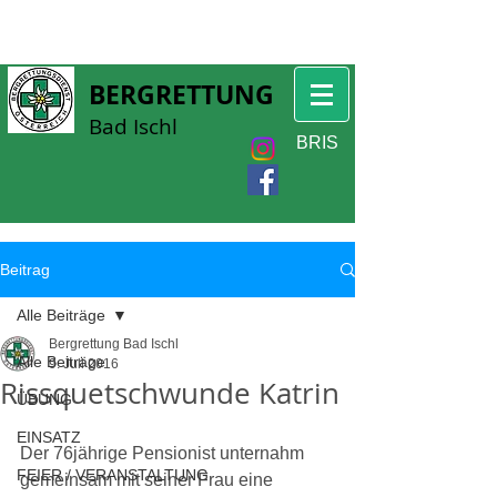
BERGRETTUNG
Bad Ischl
BRIS
Beitrag
Alle Beiträge
Bergrettung Bad Ischl
Alle Beiträge
9. Juli 2016
Rissquetschwunde Katrin
ÜBUNG
EINSATZ
Der 76jährige Pensionist unternahm 
FEIER / VERANSTALTUNG
gemeinsam mit seiner Frau eine 