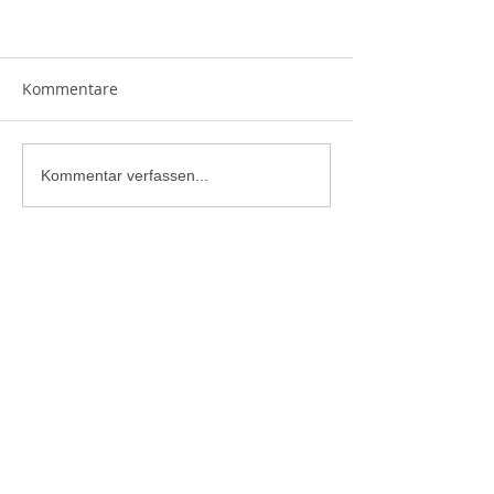
Kommentare
Kommentar verfassen...
Bergrettung Bad Ischl
Grazer Straße 71B
4820 Bad Ischl
Tel.:
+43 680 2304623
Mail:
bad.ischl@bergrettung-ooe.at