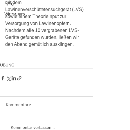
mit dem 
INFO
Lawinenverschüttetensuchgerät (LVS) 
Wir trauern
sowie einem Theorieinput zur 
Versorgung von Lawinenopfern.
Nachdem alle 10 vergrabenen LVS-
Geräte gefunden wurden, ließen wir 
den Abend gemütlich ausklingen.
ÜBUNG
Kommentare
Kommentar verfassen...