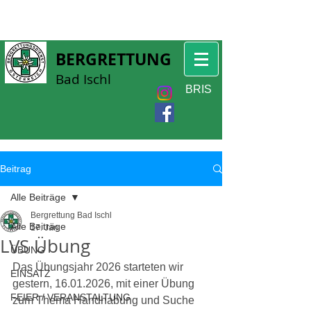
BERGRETTUNG
Bad Ischl
BRIS
Beitrag
Alle Beiträge
Bergrettung Bad Ischl
Alle Beiträge
17. Jan.
LVS Übung
ÜBUNG
Das Übungsjahr 2026 starteten wir 
EINSATZ
gestern, 16.01.2026, mit einer Übung 
FEIER / VERANSTALTUNG
zum Thema Handhabung und Suche 