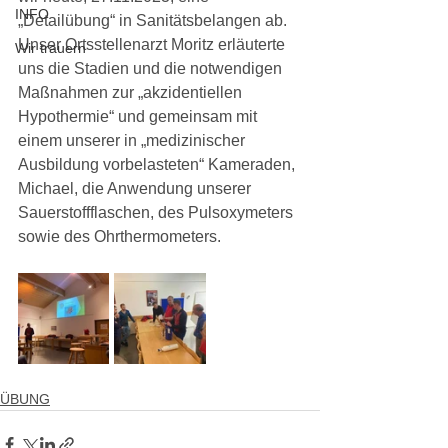
INFO
„Detailübung“ in Sanitätsbelangen ab. 
Unser Ortsstellenarzt Moritz erläuterte 
Wir trauern
uns die Stadien und die notwendigen 
Maßnahmen zur „akzidentiellen 
Hypothermie“ und gemeinsam mit 
einem unserer in „medizinischer 
Ausbildung vorbelasteten“ Kameraden, 
Michael, die Anwendung unserer 
Sauerstoffflaschen, des Pulsoxymeters 
sowie des Ohrthermometers.
ÜBUNG