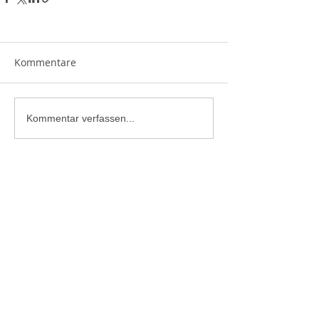
Kommentare
Kommentar verfassen...
Bergrettung Bad Ischl
Grazer Straße 71B
4820 Bad Ischl
Tel.:
+43 680 2304623
Mail:
bad.ischl@bergrettung-ooe.at