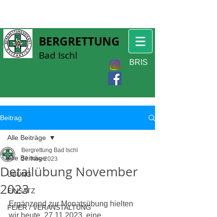
BERGRETTUNG
Bad Ischl
BRIS
Beitrag
Alle Beiträge
Bergrettung Bad Ischl
Alle Beiträge
27. Nov. 2023
Detailübung November
ÜBUNG
2023
EINSATZ
Ergänzend zur Monatsübung hielten 
FEIER / VERANSTALTUNG
wir heute, 27.11.2023, eine 